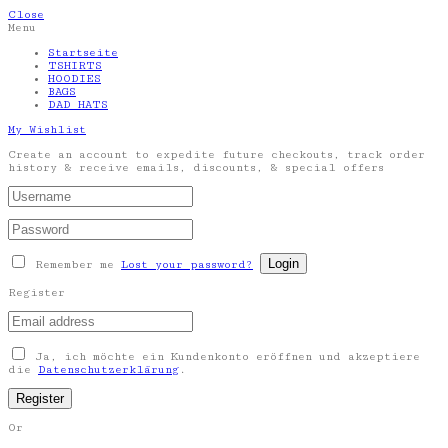
Close
Menu
Startseite
TSHIRTS
HOODIES
BAGS
DAD HATS
My Wishlist
Create an account to expedite future checkouts, track order
history & receive emails, discounts, & special offers
Remember me
Lost your password?
Register
Ja, ich möchte ein Kundenkonto eröffnen und akzeptiere
die
Datenschutzerklärung
.
Or