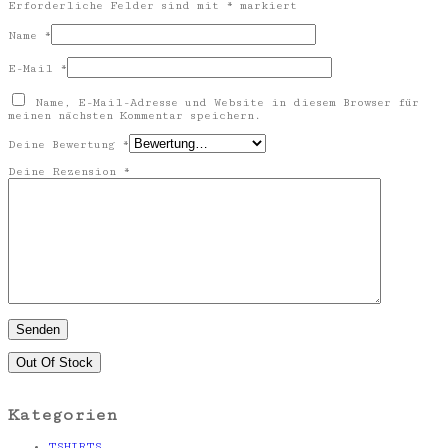
Erforderliche Felder sind mit
*
markiert
Name
*
E-Mail
*
Name, E-Mail-Adresse und Website in diesem Browser für
meinen nächsten Kommentar speichern.
Deine Bewertung
*
Deine Rezension
*
Out Of Stock
Kategorien
TSHIRTS