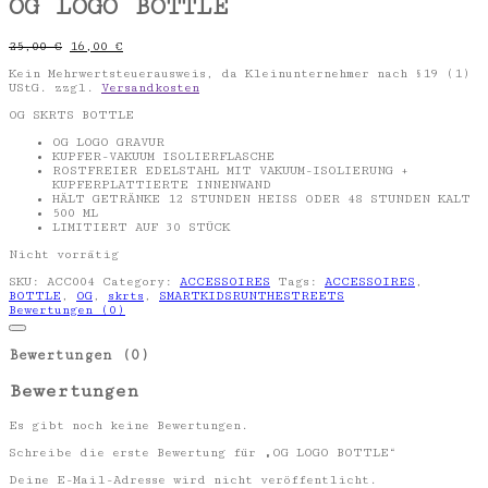
OG LOGO BOTTLE
25,00
€
16,00
€
Kein Mehrwertsteuerausweis, da Kleinunternehmer nach §19 (1)
UStG.
zzgl.
Versandkosten
OG SKRTS BOTTLE
OG LOGO GRAVUR
KUPFER-VAKUUM ISOLIERFLASCHE
ROSTFREIER EDELSTAHL MIT VAKUUM-ISOLIERUNG +
KUPFERPLATTIERTE INNENWAND
HÄLT GETRÄNKE 12 STUNDEN HEISS ODER 48 STUNDEN KALT
500 ML
LIMITIERT AUF 30 STÜCK
Nicht vorrätig
SKU:
ACC004
Category:
ACCESSOIRES
Tags:
ACCESSOIRES
,
BOTTLE
,
OG
,
skrts
,
SMARTKIDSRUNTHESTREETS
Bewertungen (0)
Bewertungen (0)
Bewertungen
Es gibt noch keine Bewertungen.
Schreibe die erste Bewertung für „OG LOGO BOTTLE“
Deine E-Mail-Adresse wird nicht veröffentlicht.