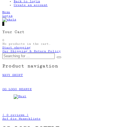
Back to login
Create an account
Menu
Login
0
Your Cart
0
No products in the cart.
Start shopping
Our Shipping & Return Policy
Product navigation
WAVY SHIRT
OG LOGO BEANIE
( 0 reviews )
Auf die Wunschliste